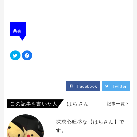
共有:
ク
Facebook
リ
で
ッ
共
ク
有
し
す
て
る
Twitter
に
で
は
共
ク
Facebook
Twitter
有
リ
(新
ッ
し
ク
い
し
ウ
て
はちさん
この記事を書いた人
記事一覧
ィ
く
ン
だ
ド
さ
ウ
い
で
(新
探求心旺盛な【はちさん】で
開
し
き
い
す。
ま
ウ
す)
ィ