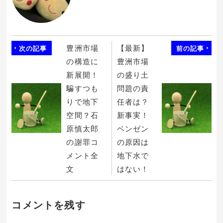
ン
ド
ウ
で
開
き
ま
す)
豊洲市場
【最新】
次の記事
前の記事
の構造に
豊洲市場
新展開！
の盛り土
騙すつも
問題の責
りで地下
任者は？
空間？石
新事実！
原慎太郎
ベンゼン
の謝罪コ
の原因は
メント全
地下水で
文
はない！
コメントを残す