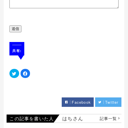
送信
共有:
ク
Facebook
リ
で
ッ
共
ク
有
し
す
て
る
Twitter
に
で
は
共
ク
Facebook
Twitter
有
リ
(新
ッ
し
ク
い
し
ウ
て
はちさん
この記事を書いた人
記事一覧
ィ
く
ン
だ
ド
さ