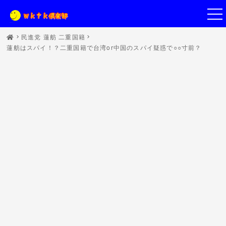
民進党 蓮舫 二重国籍
蓮舫はスパイ！？二重国籍で台湾or中国のスパイ疑惑で○○寸前？