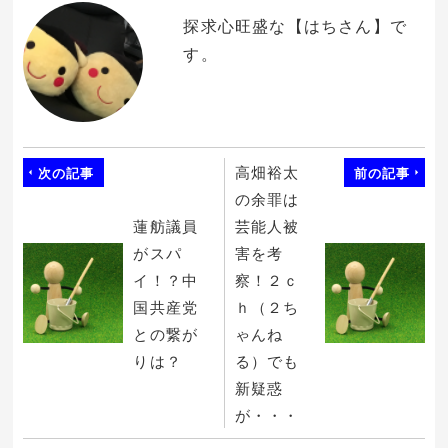
ウ
い
で
(新
探求心旺盛な【はちさん】で
開
し
き
い
す。
ま
ウ
す)
ィ
ン
ド
ウ
で
開
き
ま
す)
高畑裕太
次の記事
前の記事
の余罪は
蓮舫議員
芸能人被
がスパ
害を考
イ！？中
察！２ｃ
国共産党
ｈ（２ち
との繋が
ゃんね
りは？
る）でも
新疑惑
が・・・