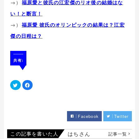
→）
福原愛と彼氏の江宏傑のリオ後の結婚はな
い！と断言！
→）
福原愛 彼氏のオリンピックの結果は？江宏
傑の日程は？
共有:
ク
Facebook
リ
で
ッ
共
ク
有
し
す
て
る
Twitter
に
で
は
共
ク
Facebook
Twitter
有
リ
(新
ッ
し
ク
い
し
ウ
て
はちさん
この記事を書いた人
記事一覧
ィ
く