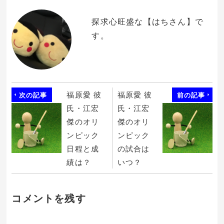
ン
だ
ド
さ
ウ
い
で
(新
探求心旺盛な【はちさん】で
開
し
き
い
す。
ま
ウ
す)
ィ
ン
ド
ウ
で
開
き
ま
す)
福原愛 彼
福原愛 彼
次の記事
前の記事
氏・江宏
氏・江宏
傑のオリ
傑のオリ
ンピック
ンピック
日程と成
の試合は
績は？
いつ？
コメントを残す