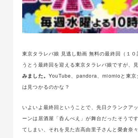
東京タラレバ娘 見逃し動画 無料の最終回（１０話）を
うとう最終回を迎える東京タラレバ娘ですが、
みました。
YouTube、pandora、miom
は見つかるのかな？
いよいよ最終回ということで、先日クランクア
ーンは居酒屋「呑んべえ」が舞台だったそうで
てしまい、それを見た吉高由里子さんと榮倉奈