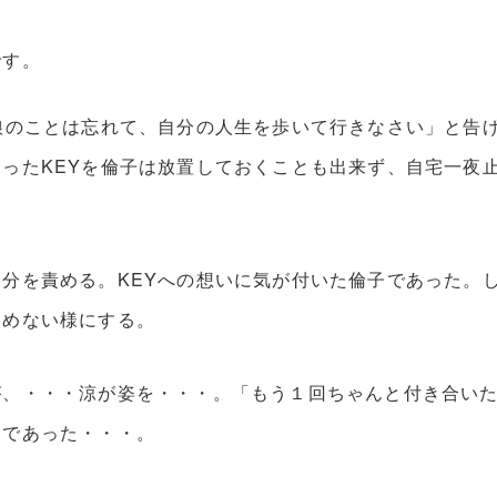
です。
娘のことは忘れて、自分の人生を歩いて行きなさい」と告
ったKEYを倫子は放置しておくことも出来ず、自宅一夜
分を責める。KEYへの想いに気が付いた倫子であった。
留めない様にする。
が、・・・涼が姿を・・・。「もう１回ちゃんと付き合い
香であった・・・。