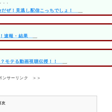
話・・・
は危険だぜ！見逃し配信こっちでしょ！
い！速報・結果
の？モテる動画視聴伝授！！
ポンサーリンク ＞＞
目次