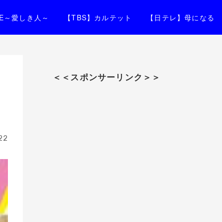
IFE～愛しき人～
【TBS】カルテット
【日テレ】母になる
を
＜＜スポンサーリンク＞＞
22