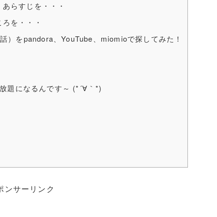
、あらすじを・・・
ころを・・・
pandora、YouTube、miomioで探してみた！
になるんです～ (*´∀｀*)
ポンサーリンク