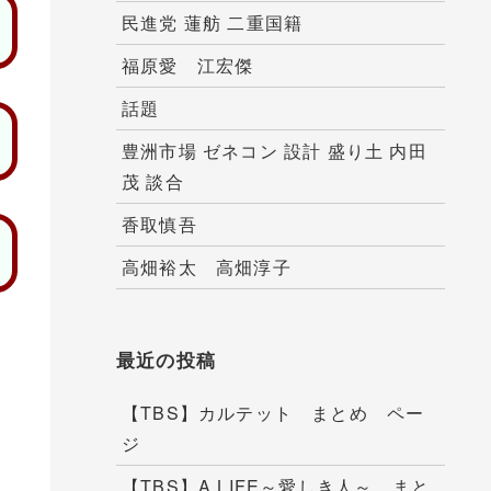
民進党 蓮舫 二重国籍
福原愛 江宏傑
話題
豊洲市場 ゼネコン 設計 盛り土 内田
茂 談合
香取慎吾
高畑裕太 高畑淳子
最近の投稿
【TBS】カルテット まとめ ペー
ジ
【TBS】A LIFE～愛しき人～ まと