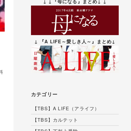
↓ ↓『母になる』まとめ↓ ↓
↓ 『A LIFE～愛しき人～』まとめ↓
と
て
料
カテゴリー
シ
【TBS】A LIFE（アライフ）
し
【TBS】カルテット