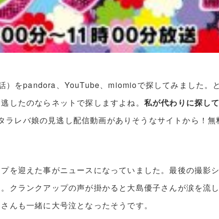
pandora、YouTube、miomioで探してみました。
見逃したのならネットで探しますよね。
私が代わりに探し
ioと東京タラレバ娘の見逃し配信動画がありそうなサイトから！無
ップを迎えた事がニュースになっていました。最後の撮影
す。クランクアップの声が掛かると大島優子さんが涙を流
々さんも一緒に大号泣となったそうです。