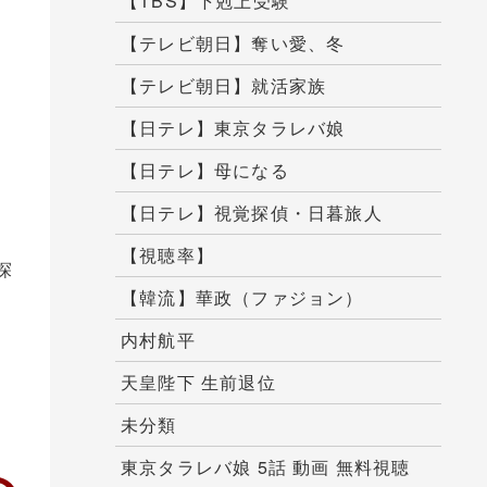
【TBS】下剋上受験
い
【テレビ朝日】奪い愛、冬
の
【テレビ朝日】就活家族
っ
【日テレ】東京タラレバ娘
【日テレ】母になる
【日テレ】視覚探偵・日暮旅人
【視聴率】
探
【韓流】華政（ファジョン）
内村航平
天皇陛下 生前退位
未分類
東京タラレバ娘 5話 動画 無料視聴