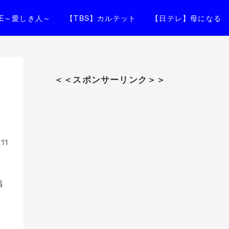
IFE～愛しき人～
【TBS】カルテット
【日テレ】母になる
＜＜スポンサーリンク＞＞
11
福
、