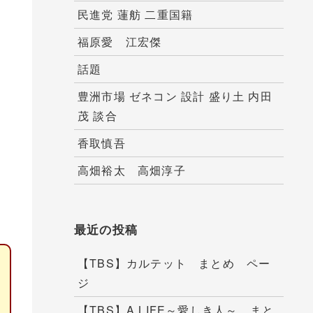
民進党 蓮舫 二重国籍
福原愛 江宏傑
話題
豊洲市場 ゼネコン 設計 盛り土 内田
茂 談合
香取慎吾
カ
高畑裕太 高畑淳子
り
最近の投稿
【TBS】カルテット まとめ ペー
ジ
【TBS】A LIFE～愛しき人～ まと