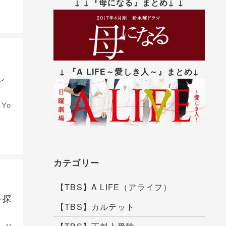
↓ ↓『母になる』まとめ↓ ↓
↓ 『A LIFE～愛しき人～』まとめ↓
し
Yo
カテゴリー
【TBS】A LIFE（アライフ）
を探
【TBS】カルテット