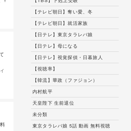
【TBS】下剋上受験
、Y
【テレビ朝日】奪い愛、冬
【テレビ朝日】就活家族
【日テレ】東京タラレバ娘
【日テレ】母になる
て
【日テレ】視覚探偵・日暮旅人
【視聴率】
デイ
【韓流】華政（ファジョン）
内村航平
天皇陛下 生前退位
未分類
無料
東京タラレバ娘 5話 動画 無料視聴