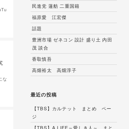
民進党 蓮舫 二重国籍
Tu
福原愛 江宏傑
話題
豊洲市場 ゼネコン 設計 盛り土 内田
茂 談合
香取慎吾
尻
高畑裕太 高畑淳子
にな
最近の投稿
【TBS】カルテット まとめ ペー
ジ
【TBS】A LIFE～愛しき人～ まと