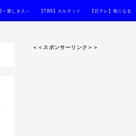
IFE～愛しき人～
【TBS】カルテット
【日テレ】母になる
＜＜スポンサーリンク＞＞
。