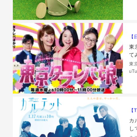
【
東
てみ
東
uT
【
カ
し