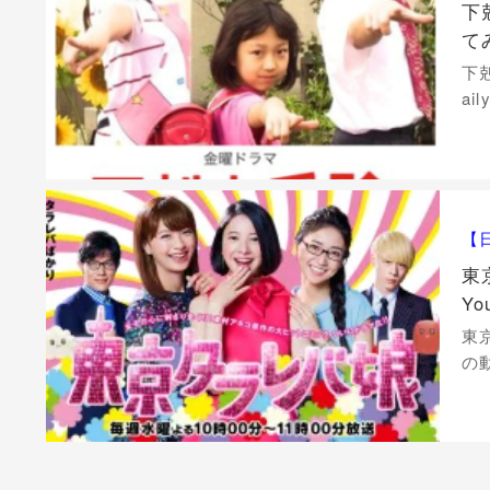
下
て
下
ai
【
東
Y
東
の