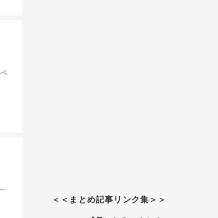
めペ
ー
＜＜まとめ記事リンク集＞＞
・