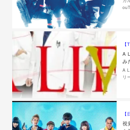
カ
o
【T
A
み
A
リ
【
視