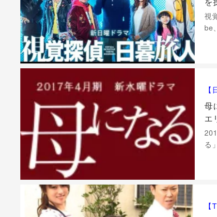
を
視
b
【
母
エ
2
る
【