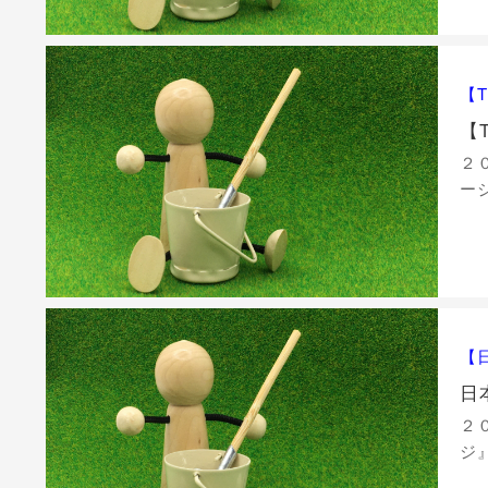
【T
【
２
ー
【
日
２
ジ